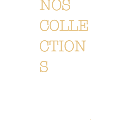
NOS
COLLE
CTION
S
Chaque création est méticuleusement conçue ou sélectionné pour vous immerger dans l'univers Or Végétal:
un style original, élégant et raffiné, reflétant notre passion. Découvrez
l'ensemble de nos collections de
fleurs, de plantes et accessoires.