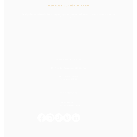
FLEURISTE À PAU & RÉGION PALOISE
Or Végétal est un artisan fleuriste et designer végétal qui raconte des histoires colorées et vivantes, avec des
fleurs et des plantes.
NOUS RENDRE VISITE
23, Rue des Cordeliers, 64000, Pau
Du Mardi au Samedi
De 14h00 à 19h00
NOUS CONTACTER
05 59 60 14 23
contact@orvegetal.com