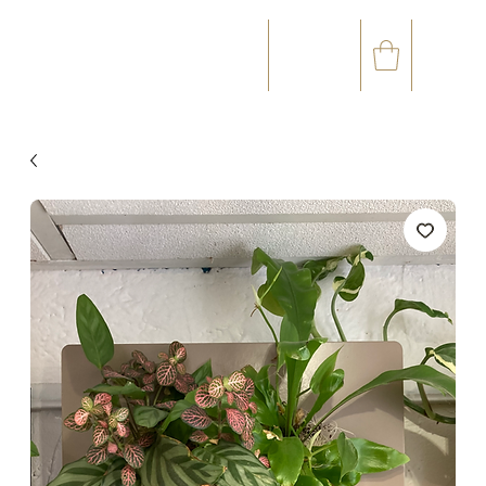
☎
✉
(+33) 05 59 60 14 23
CONTACT@ORVEGETAL.COM
OCCASIONS
ART FLORAL
ART VÉGÉTAL
ACCESSOIRES
CARTE CADEAU
CLUB FIDÉL