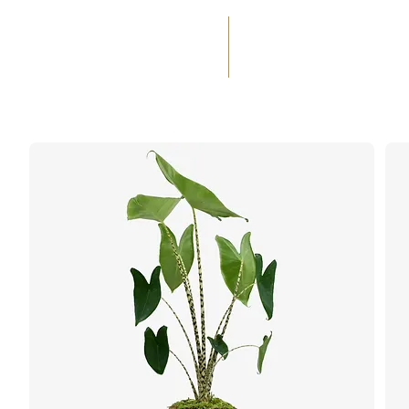
(+33) 05 59 60 14 23
☎
ACCUEIL
SERVICES
MA
OCCASIONS
ART FLO