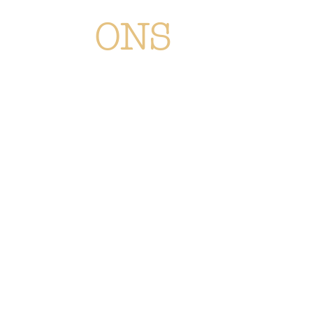
ONS
Chaque création est méticuleusement
conçue ou sélectionné pour vous
immerger dans l'univers Or Végétal:
un style original, élégant et raffiné,
reflétant notre passion.
Découvrez
l'ensemble de nos
collections de fleurs, de plantes et
accessoires.