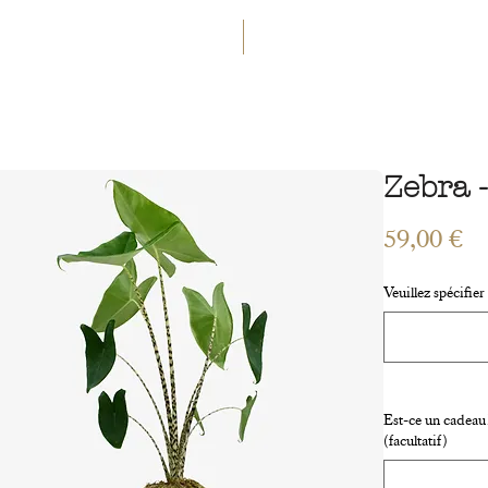
RECEVOIR -5€ DE RÉDUCTION
BIENVENUE AU PAYS DE L'ÉTERN
RIAGES
ATELIERS
CONTACT
RAL
ART VÉGÉTAL
ACCESSOIRES
CARTE CADEAU
Zebra 
Pr
59,00 €
Veuillez spécifie
Est-ce un cadeau?
(facultatif)