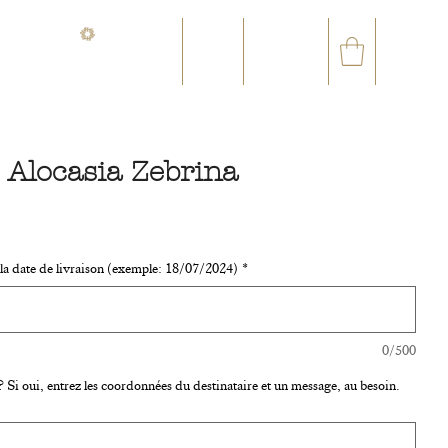
CONTACT@ORVEGETAL.COM
✉
EL ÉPHÉMÈRE
CLUB FIDÉLITÉ
- Alocasia Zebrina
ix
r la date de livraison (exemple: 18/07/2024)
*
0/500
 Si oui, entrez les coordonnées du destinataire et un message, au besoin.