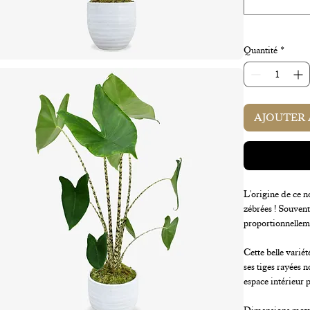
Quantité
*
AJOUTER 
L'origine de ce n
zébrées ! Souvent
proportionnelleme
Cette belle variét
ses tiges rayées n
espace intérieur 