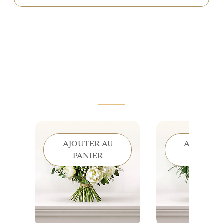
Toxicité
: L'Anthurium ne convient pas aux animaux de
arrosez peu et souvent selon un calendrier, et seulement
compagnie: elle est toxique pour les chats et les chiens
lorsque le sol est sec au toucher.
VOUS AIMEREZ AUSSI
AJOUTER AU
AJOUTER
PANIER
PANIE