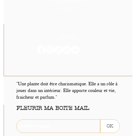
23, Rue des Cordeliers, 64000, Pau
Du Mardi au Samedi
De 14h00 à 19h00
NOUS CONTACTER
05 59 60 14 23
contact@orvegetal.com
"Une plante doit être charismatique. Elle a un rôle à
jouer dans un intérieur. Elle apporte couleur et vie,
fraicheur et parfum."
FLEURIR MA BOITE MAIL
OK