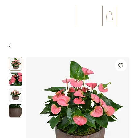
☎
✉
(+33) 05 59 60 14 23
CONTACT@ORVEGETAL.COM
OCCASIONS
ART FLORAL
ART VÉGÉTAL
ACCESSOIRES
CARTE CADEAU
CLUB FIDÉL