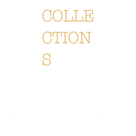
COLLE
CTION
S
Chaque création est méticuleusement conçue ou sélectionné pour vous immerger dans l'univers Or Végétal:
un style original, élégant et raffiné, reflétant notre passion. Découvrez
l'ensemble de nos collections de
fleurs, de plantes et accessoires.