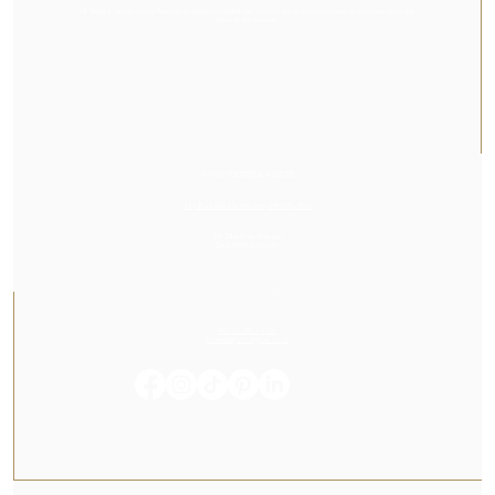
Or Végétal est un artisan fleuriste et designer végétal qui raconte des histoires colorées et vivantes, avec des
fleurs et des plantes.
NOUS RENDRE VISITE
23, Rue des Cordeliers, 64000, Pau
Du Mardi au Samedi
De 14h00 à 19h00
NOUS CONTACTER
05 59 60 14 23
contact@orvegetal.com