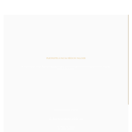
FLEURISTE À PAU & RÉGION PALOISE
Or Végétal est un artisan fleuriste et designer végétal qui raconte des histoires colorées et vivantes, avec des
fleurs et des plantes.
NOUS RENDRE VISITE
23, Rue des Cordeliers, 64000, Pau
Du Mardi au Samedi
De 14h00 à 19h00