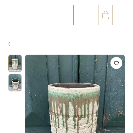
☎
✉
(+33) 05 59 60 14 23
CONTACT@ORVEGETAL.COM
OCCASIONS
ART FLORAL
ART VÉGÉTAL
ACCESSOIRES
CARTE CADEAU
CLUB FIDÉL