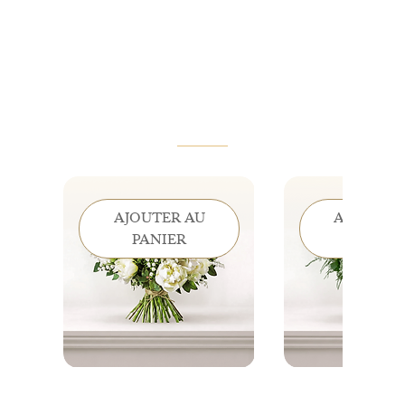
VOUS AIMEREZ AUSSI
AJOUTER AU
AJOUTER
PANIER
PANIE
Éclat de Mai - Muguet &
Clochettes de Gr