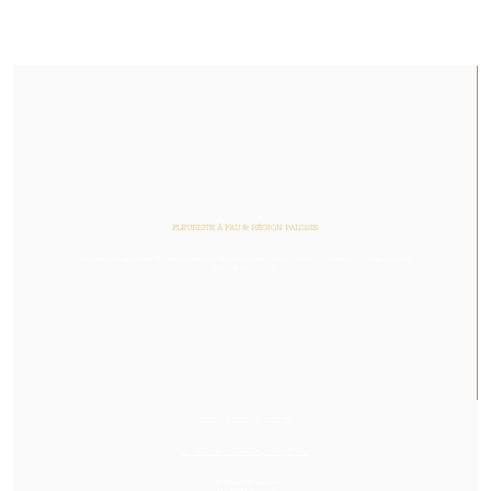
FLEURISTE À PAU & RÉGION PALOISE
Or Végétal est un artisan fleuriste et designer végétal qui raconte des histoires colorées et vivantes, avec des
fleurs et des plantes.
NOUS RENDRE VISITE
23, Rue des Cordeliers, 64000, Pau
Du Mardi au Samedi
De 14h00 à 19h00