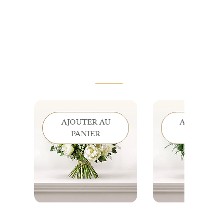
VOUS AIMEREZ AUSSI
AJOUTER AU
AJOUTER
PANIER
PANIE
Éclat de Mai - Muguet &
Clochettes de Gr