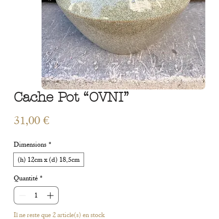
Cache Pot “OVNI”
Prix
31,00 €
Dimensions
*
(h) 12cm x (d) 18,5cm
Quantité
*
Il ne reste que 2 article(s) en stock