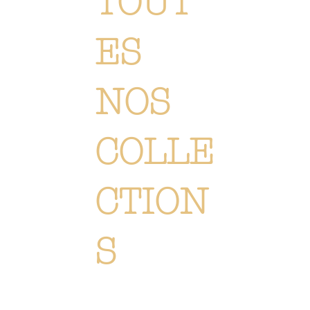
TOUT
ES
NOS
COLLE
CTION
S
Chaque création est méticuleusement conçue ou sélectionné pour vous immerger dans l'univers Or Végétal:
un style original, élégant et raffiné, reflétant notre passion. Découvrez
l'ensemble de nos collections de
fleurs, de plantes et accessoires.