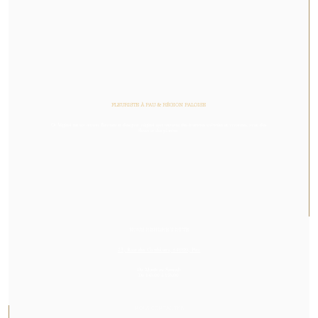
FLEURISTE À PAU & RÉGION PALOISE
Or Végétal est un artisan fleuriste et designer végétal qui raconte des histoires colorées et vivantes, avec des
fleurs et des plantes.
NOUS RENDRE VISITE
23, Rue des Cordeliers, 64000, Pau
Du Mardi au Samedi
De 14h00 à 19h00
NOUS CONTACTER