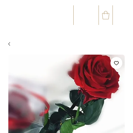
☎
✉
(+33) 05 59 60 14 23
CONTACT@ORVEGETAL.COM
OCCASIONS
ART FLORAL
ART VÉGÉTAL
ACCESSOIRES
CARTE CADEAU
CLUB FIDÉL