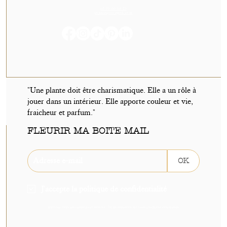
05 59 60 14 23
contact@orvegetal.com
"Une plante doit être charismatique. Elle a un rôle à
jouer dans un intérieur. Elle apporte couleur et vie,
fraicheur et parfum."
FLEURIR MA BOITE MAIL
OK
J'accepte la politique de confidentialité
Inscrivez-vous sans tarder pour recevoir -5€ de réduction sur votre prochaine commande.