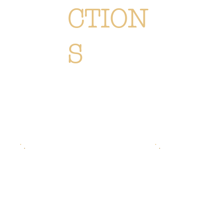
CTION
S
Chaque création est méticuleusement conçue ou sélectionné pour vous immerger dans l'univers Or Végétal:
un style original, élégant et raffiné, reflétant notre passion. Découvrez
l'ensemble de nos collections de
fleurs, de plantes et accessoires.