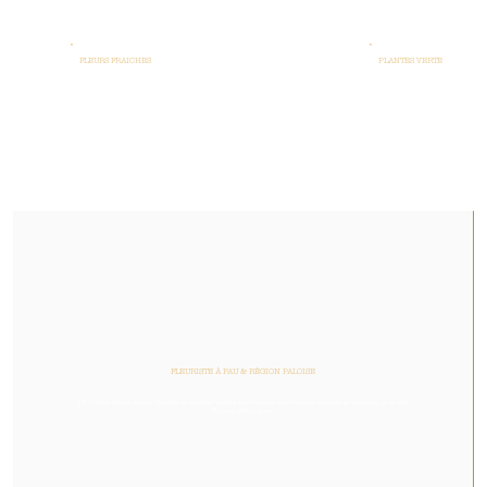
FLEURS FRAICHES
PLANTES VERTES
FLEURISTE À PAU & RÉGION PALOISE
Or Végétal est un artisan fleuriste et designer végétal qui raconte des histoires colorées et vivantes, avec des
fleurs et des plantes.