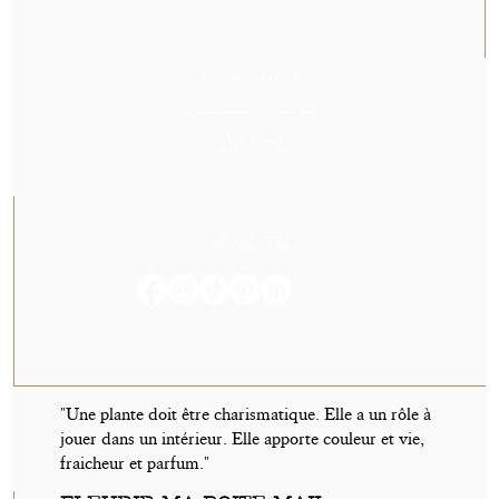
NOUS RENDRE VISITE
23, Rue des Cordeliers, 64000, Pau
Du Mardi au Samedi
De 14h00 à 19h00
NOUS CONTACTER
05 59 60 14 23
contact@orvegetal.com
"Une plante doit être charismatique. Elle a un rôle à
jouer dans un intérieur. Elle apporte couleur et vie,
fraicheur et parfum."