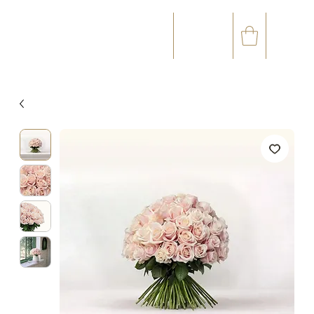
☎
✉
(+33) 05 59 60 14 23
CONTACT@ORVEGETAL.COM
OCCASIONS
ART FLORAL
ART VÉGÉTAL
ACCESSOIRES
CARTE CADEAU
CLUB FIDÉL
100 %