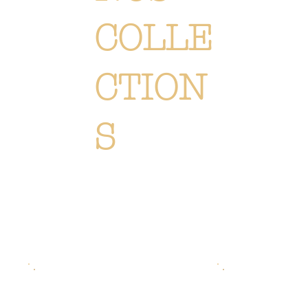
COLLE
CTION
S
Chaque création est méticuleusement conçue ou sélectionné pour vous immerger dans l'univers Or Végétal:
un style original, élégant et raffiné, reflétant notre passion. Découvrez
l'ensemble de nos collections de
fleurs, de plantes et accessoires.