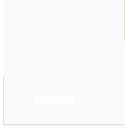
Or Végétal est un artisan fleuriste et designer végétal qui raconte des histoires colorées et vivantes, avec des
fleurs et des plantes.
NOUS RENDRE VISITE
23, Rue des Cordeliers, 64000, Pau
Du Mardi au Samedi
De 14h00 à 19h00
NOUS CONTACTER
05 59 60 14 23
contact@orvegetal.com