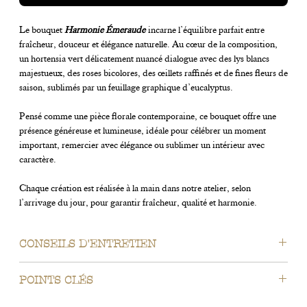
Le bouquet
Harmonie Émeraude
incarne l’équilibre parfait entre
fraîcheur, douceur et élégance naturelle. Au cœur de la composition,
un hortensia vert délicatement nuancé dialogue avec des lys blancs
majestueux, des roses bicolores, des œillets raffinés et de fines fleurs de
saison, sublimés par un feuillage graphique d’eucalyptus.
Pensé comme une pièce florale contemporaine, ce bouquet offre une
présence généreuse et lumineuse, idéale pour célébrer un moment
important, remercier avec élégance ou sublimer un intérieur avec
caractère.
Chaque création est réalisée à la main dans notre atelier, selon
l’arrivage du jour, pour garantir fraîcheur, qualité et harmonie.
CONSEILS D'ENTRETIEN
Pour profiter pleinement de votre bouquet :
POINTS CLÉS
Recoupez les tiges en biais à réception (1 à 2 cm)
Changez l’eau tous les 2 jours
✔️ Hortensia central volumineux