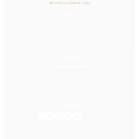
FLEURISTE À PAU & RÉGION PALOISE
Or Végétal est un artisan fleuriste et designer végétal qui raconte des histoires colorées et vivantes, avec des
fleurs et des plantes.
NOUS RENDRE VISITE
23, Rue des Cordeliers, 64000, Pau
Du Mardi au Samedi
De 14h00 à 19h00
NOUS CONTACTER
05 59 60 14 23
contact@orvegetal.com