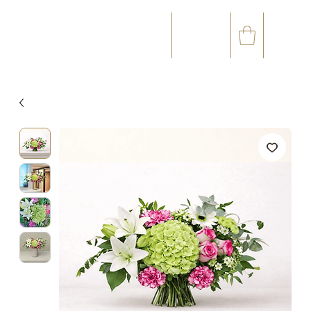
☎
✉
(+33) 05 59 60 14 23
CONTACT@ORVEGETAL.COM
OCCASIONS
ART FLORAL
ART VÉGÉTAL
ACCESSOIRES
CARTE CADEAU
CLUB FIDÉL