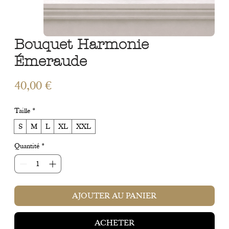
Bouquet Harmonie
Émeraude
Prix
40,00 €
Taille
*
S
M
L
XL
XXL
Quantité
*
AJOUTER AU PANIER
ACHETER