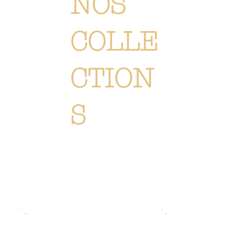
NOS
COLLE
CTION
S
Chaque création est méticuleusement conçue ou sélectionné pour vous immerger dans l'univers Or Végétal:
un style original, élégant et raffiné, reflétant notre passion. Découvrez
l'ensemble de nos collections de
fleurs, de plantes et accessoires.