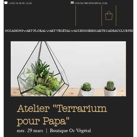
☎
✉
(+33) 05 59 60 14 23
CONTACT@ORVEGETAL.COM
OCCASIONS
ART FLORAL
ART VÉGÉTAL
ACCESSOIRES
CARTE CADEAU
CLUB FIDÉL
Atelier "Terrarium
pour Papa"
mer. 29 mars
  |  
Boutique Or Végétal