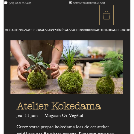
☎
✉
(+33) 05 59 60 14 23
CONTACT@ORVEGETAL.COM
OCCASIONS
ART FLORAL
ART VÉGÉTAL
ACCESSOIRES
CARTE CADEAU
CLUB FIDÉL
Atelier Kokedama
jeu. 11 juin
  |  
Magasin Or Végétal
Créez votre propre kokedama lors de cet atelier