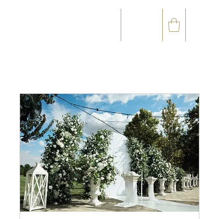
☎
✉
(+33) 05 59 60 14 23
CONTACT@ORVEGETAL.COM
OCCASIONS
ART FLORAL
ART VÉGÉTAL
ACCESSOIRES
CARTE CADEAU
CLUB FIDÉL