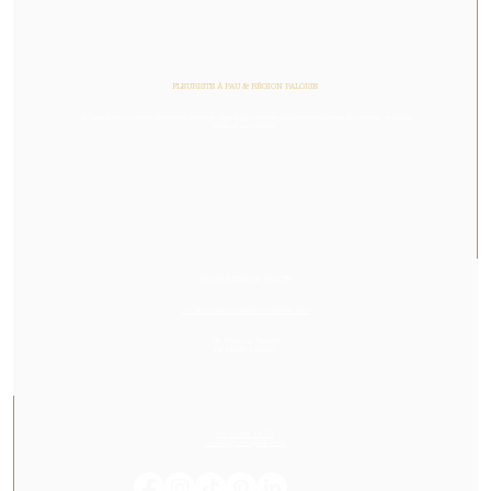
FLEURISTE À PAU & RÉGION PALOISE
Or Végétal est un artisan fleuriste et designer végétal qui raconte des histoires colorées et vivantes, avec des
fleurs et des plantes.
NOUS RENDRE VISITE
23, Rue des Cordeliers, 64000, Pau
Du Mardi au Samedi
De 14h00 à 19h00
NOUS CONTACTER
05 59 60 14 23
contact@orvegetal.com