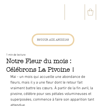
☎
✉
(+33) 05 59 60 14 23
CONTACT@ORVEGETAL.COM
OCCASIONS
ART FLORAL
ART VÉGÉTAL
ACCESSOIRES
CARTE CADEAU
CLUB FIDÉL
RETOUR AUX ARTICLES
1 min de lecture
Notre Fleur du mois :
Célébrons La Pivoine !
Mai - un mois qui accueille une abondance de 
fleurs, mais il y a une fleur dont le retour fait 
vraiment battre les cœurs. À partir de la fin avril, la 
pivoine, célèbre pour ses pétales volumineuses et 
superposées, commence à faire son apparition tant 
attendue. 